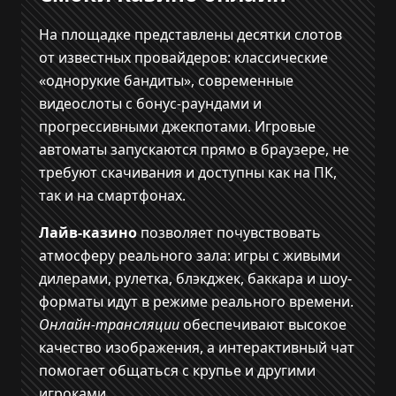
На площадке представлены десятки слотов
от известных провайдеров: классические
«однорукие бандиты», современные
видеослоты с бонус-раундами и
прогрессивными джекпотами. Игровые
автоматы запускаются прямо в браузере, не
требуют скачивания и доступны как на ПК,
так и на смартфонах.
Лайв-казино
позволяет почувствовать
атмосферу реального зала: игры с живыми
дилерами, рулетка, блэкджек, баккара и шоу-
форматы идут в режиме реального времени.
Онлайн-трансляции
обеспечивают высокое
качество изображения, а интерактивный чат
помогает общаться с крупье и другими
игроками.