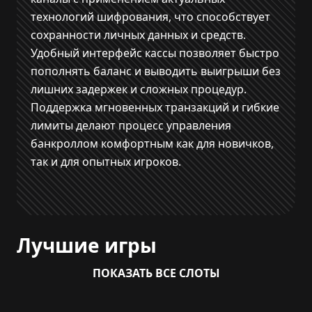
технологий шифрования, что способствует
сохранности личных данных и средств.
Удобный интерфейс кассы позволяет быстро
пополнять баланс и выводить выигрыши без
лишних задержек и сложных процедур.
Поддержка мгновенных транзакций и гибкие
лимиты делают процесс управления
банкроллом комфортным как для новичков,
так и для опытных игроков.
Лучшие игры
ПОКАЗАТЬ ВСЕ СЛОТЫ