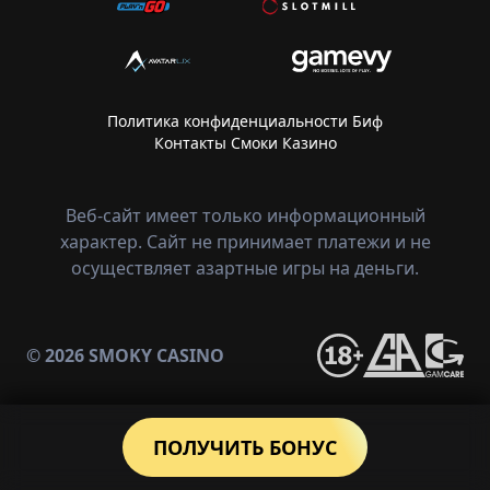
Политика конфиденциальности Биф
Контакты Смоки Казино
Веб-сайт имеет только информационный
характер. Сайт не принимает платежи и не
осуществляет азартные игры на деньги.
© 2026 SMOKY CASINO
ПОЛУЧИТЬ БОНУС