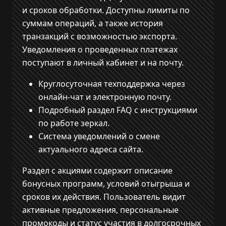
и сроков обработки. Доступны лимиты по
суммам операций, а также история
транзакций с возможностью экспорта.
Уведомления о проведенных платежах
поступают в личный кабинет и на почту.
Круглосуточная техподдержка через
онлайн-чат и электронную почту.
Подробный раздел FAQ с инструкциями
по работе зеркал.
Система уведомлений о смене
актуального адреса сайта.
Раздел с акциями содержит описание
бонусных программ, условий отыгрыша и
сроков их действия. Пользователь видит
активные предложения, персональные
промокоды и статус участия в долгосрочных