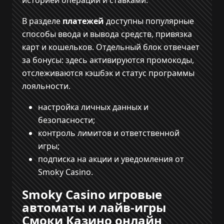
В разделе
платежей
доступны популярные
способы ввода и вывода средств, привязка
карт и кошельков. Отдельный блок отвечает
за бонусы: здесь активируются промокоды,
отслеживаются кэшбэк и статус программы
лояльности.
настройка личных данных и
безопасности;
контроль лимитов и ответственной
игры;
подписка на акции и уведомления от
Smoky Casino.
Smoky Casino игровые
автоматы и лайв-игры
Смоки Казино онлайн