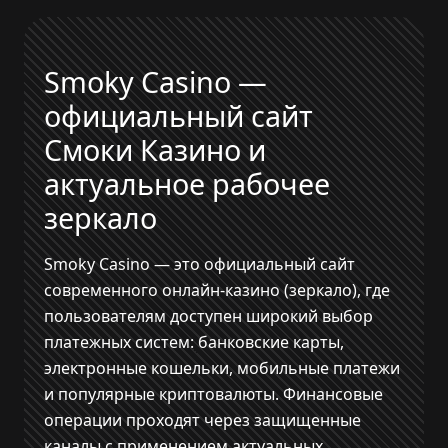
Smoky Casino —
официальный сайт
Смоки Казино и
актуальное рабочее
зеркало
Smoky Casino — это официальный сайт
современного онлайн-казино (зеркало), где
пользователям доступен широкий выбор
платежных систем: банковские карты,
электронные кошельки, мобильные платежи
и популярные криптовалюты. Финансовые
операции проходят через защищенные
каналы с применением актуальных