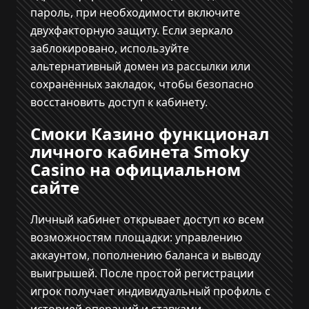
пароль, при необходимости включите
двухфакторную защиту. Если зеркало
заблокировано, используйте
альтернативный домен из рассылки или
сохранённых закладок, чтобы безопасно
восстановить доступ к кабинету.
Смоки Казино функционал
личного кабинета Smoky
Casino на официальном
сайте
Личный кабинет открывает доступ ко всем
возможностям площадки: управлению
аккаунтом, пополнению баланса и выводу
выигрышей. После простой регистрации
игрок получает индивидуальный профиль с
историей операций и ставками.