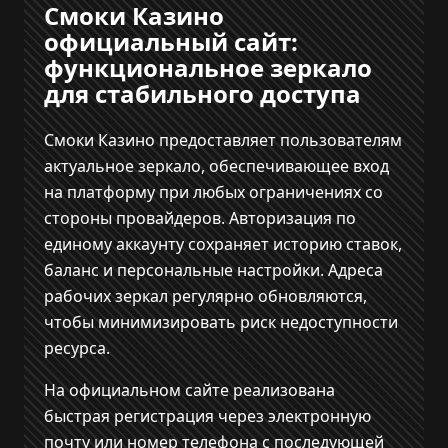
Смоки Казино
официальный сайт:
функциональное зеркало
для стабильного доступа
Смоки Казино предоставляет пользователям
актуальное зеркало, обеспечивающее вход
на платформу при любых ограничениях со
стороны провайдеров. Авторизация по
единому аккаунту сохраняет историю ставок,
баланс и персональные настройки. Адреса
рабочих зеркал регулярно обновляются,
чтобы минимизировать риск недоступности
ресурса.
На официальном сайте реализована
быстрая регистрация через электронную
почту или номер телефона с последующей