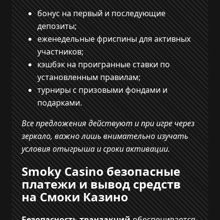
бонус на первый и последующие
депозиты;
еженедельные фриспины для активных
участников;
кэшбэк на проигранные ставки по
установленным правилам;
турниры с призовыми фондами и
подарками.
Все предложения действуют и при игре через
зеркало, важно лишь внимательно изучать
условия отыгрыша и сроки активации.
Smoky Casino безопасные
платежи и вывод средств
на Смоки Казино
Безопасность транзакций
обеспечивается